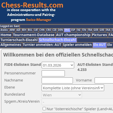
Logged on: Gast
Arabic
ARM
AZE
BIH
BUL
CAT
CHN
CRO
CZE
DEN
ENG
ESP
FAI
FIN
FRA
GER
GRE
INA
I
Home
Tournament-Database
AUT championship
Pictures
F
Turnierschach-Elozahl
Schnellschach-Elozahl
Allgemeines
Turnier anmelden: AUT
Spieler anmelden
Elo AUT
Elo
Willkommen bei den offiziellen Schnellscha
FIDE-Elolisten Stand
AUT-Elolisten Stand
4.233
Personennummer
Nachname
Vorname
Ebene
Bundesland
Spgem./Kreis/Verein
Nur "österreichische" Spieler (Land=A