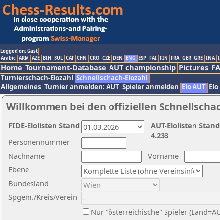
Logged on: Gast
Arabic
ARM
AZE
BIH
BUL
CAT
CHN
CRO
CZE
DEN
ENG
ESP
FAI
FIN
FRA
GER
GRE
INA
I
Home
Tournament-Database
AUT championship
Pictures
F
Turnierschach-Elozahl
Schnellschach-Elozahl
Allgemeines
Turnier anmelden: AUT
Spieler anmelden
Elo AUT
Elo
Willkommen bei den offiziellen Schnellscha
FIDE-Elolisten Stand
AUT-Elolisten Stand
4.233
Personennummer
Nachname
Vorname
Ebene
Bundesland
Spgem./Kreis/Verein
Nur "österreichische" Spieler (Land=A