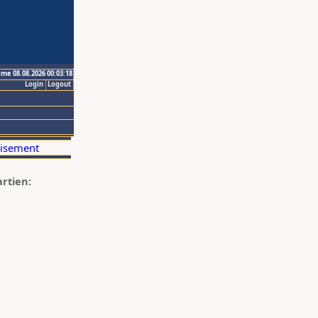
ime 08.08.2026 00:03:18
Login
Logout
artien: