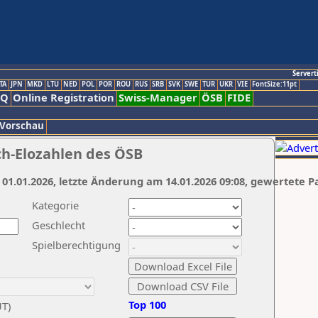
Servert
TA
JPN
MKD
LTU
NED
POL
POR
ROU
RUS
SRB
SVK
SWE
TUR
UKR
VIE
FontSize:11pt
AQ
Online Registration
Swiss-Manager
ÖSB
FIDE
 Vorschau
ch-Elozahlen des ÖSB
 01.01.2026, letzte Änderung am 14.01.2026 09:08, gewertete P
Kategorie
Geschlecht
Spielberechtigung
Top 100
UT)