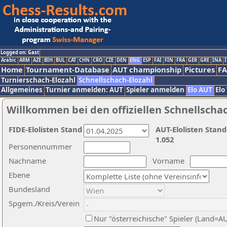
Logged on: Gast
Arabic
ARM
AZE
BIH
BUL
CAT
CHN
CRO
CZE
DEN
ENG
ESP
FAI
FIN
FRA
GER
GRE
INA
I
Home
Tournament-Database
AUT championship
Pictures
F
Turnierschach-Elozahl
Schnellschach-Elozahl
Allgemeines
Turnier anmelden: AUT
Spieler anmelden
Elo AUT
Elo
Willkommen bei den offiziellen Schnellscha
FIDE-Elolisten Stand
AUT-Elolisten Stand
1.052
Personennummer
Nachname
Vorname
Ebene
Bundesland
Spgem./Kreis/Verein
Nur "österreichische" Spieler (Land=A