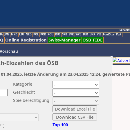
Servert
TA
JPN
MKD
LTU
NED
POL
POR
ROU
RUS
SRB
SVK
SWE
TUR
UKR
VIE
FontSize:11pt
AQ
Online Registration
Swiss-Manager
ÖSB
FIDE
 Vorschau
ch-Elozahlen des ÖSB
 01.04.2025, letzte Änderung am 23.04.2025 12:24, gewertete P
Kategorie
Geschlecht
Spielberechtigung
Top 100
UT)