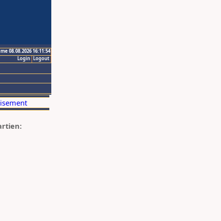
ime 08.08.2026 16:11:54
Login
Logout
artien: