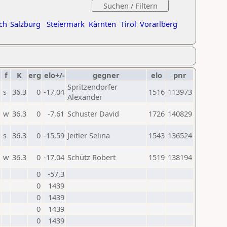
ch
Salzburg
Steiermark
Kärnten
Tirol
Vorarlberg
f
K
erg
elo+/-
gegner
elo
pnr
Spritzendorfer
s
36.3
0
-17,04
1516
113973
Alexander
w
36.3
0
-7,61
Schuster David
1726
140829
s
36.3
0
-15,59
Jeitler Selina
1543
136524
w
36.3
0
-17,04
Schütz Robert
1519
138194
0
-57,3
0
1439
0
1439
0
1439
0
1439