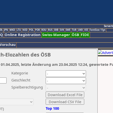
Servert
TA
JPN
MKD
LTU
NED
POL
POR
ROU
RUS
SRB
SVK
SWE
TUR
UKR
VIE
FontSize:11pt
AQ
Online Registration
Swiss-Manager
ÖSB
FIDE
 Vorschau
ch-Elozahlen des ÖSB
 01.04.2025, letzte Änderung am 23.04.2025 12:24, gewertete P
Kategorie
Geschlecht
Spielberechtigung
Top 100
UT)