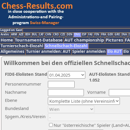
Logged on: Gast
Arabic
ARM
AZE
BIH
BUL
CAT
CHN
CRO
CZE
DEN
ENG
ESP
FAI
FIN
FRA
GER
GRE
INA
I
Home
Tournament-Database
AUT championship
Pictures
F
Turnierschach-Elozahl
Schnellschach-Elozahl
Allgemeines
Turnier anmelden: AUT
Spieler anmelden
Elo AUT
Elo
Willkommen bei den offiziellen Schnellscha
FIDE-Elolisten Stand
AUT-Elolisten Stand
1.052
Personennummer
Nachname
Vorname
Ebene
Bundesland
Spgem./Kreis/Verein
Nur "österreichische" Spieler (Land=A