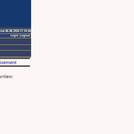
ime 06.08.2026 11:14:34
Login
Logout
artien: