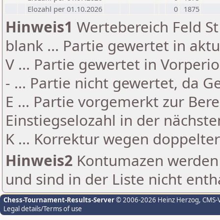
Elozahl per 01.10.2026
0
1875
Hinweis1
Wertebereich Feld St 
blank ... Partie gewertet in akt
V ... Partie gewertet in Vorperi
- ... Partie nicht gewertet, da 
E ... Partie vorgemerkt zur Be
Einstiegselozahl in der nächst
K ... Korrektur wegen doppelt
Hinweis2
Kontumazen werden g
und sind in der Liste nicht enth
Chess-Tournament-Results-Server
© 2006-2026 Heinz Herzog
, CMS-
Legal details/Terms of use