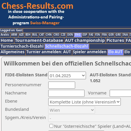
Logged on: Gast
Arabic
ARM
AZE
BIH
BUL
CAT
CHN
CRO
CZE
DEN
ENG
ESP
FAI
FIN
FRA
GER
GRE
INA
I
Home
Tournament-Database
AUT championship
Pictures
F
Turnierschach-Elozahl
Schnellschach-Elozahl
Allgemeines
Turnier anmelden: AUT
Spieler anmelden
Elo AUT
Elo
Willkommen bei den offiziellen Schnellscha
FIDE-Elolisten Stand
AUT-Elolisten Stand
1.052
Personennummer
Nachname
Vorname
Ebene
Bundesland
Spgem./Kreis/Verein
Nur "österreichische" Spieler (Land=A