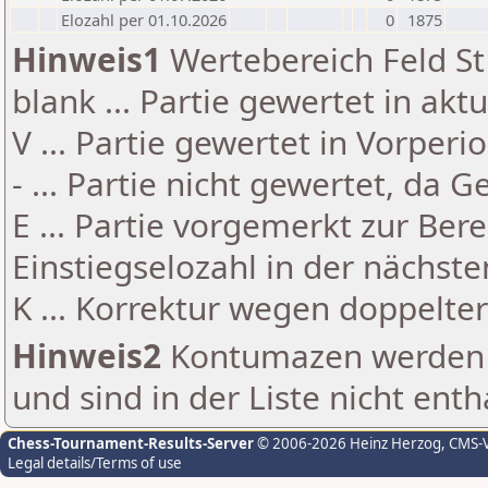
Elozahl per 01.10.2026
0
1875
Hinweis1
Wertebereich Feld St 
blank ... Partie gewertet in akt
V ... Partie gewertet in Vorperi
- ... Partie nicht gewertet, da 
E ... Partie vorgemerkt zur Be
Einstiegselozahl in der nächst
K ... Korrektur wegen doppelt
Hinweis2
Kontumazen werden g
und sind in der Liste nicht enth
Chess-Tournament-Results-Server
© 2006-2026 Heinz Herzog
, CMS-
Legal details/Terms of use