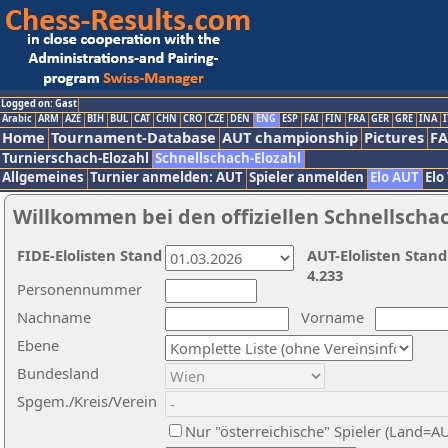
Logged on: Gast
Arabic
ARM
AZE
BIH
BUL
CAT
CHN
CRO
CZE
DEN
ENG
ESP
FAI
FIN
FRA
GER
GRE
INA
I
Home
Tournament-Database
AUT championship
Pictures
F
Turnierschach-Elozahl
Schnellschach-Elozahl
Allgemeines
Turnier anmelden: AUT
Spieler anmelden
Elo AUT
Elo
Willkommen bei den offiziellen Schnellscha
FIDE-Elolisten Stand
AUT-Elolisten Stand
4.233
Personennummer
Nachname
Vorname
Ebene
Bundesland
Spgem./Kreis/Verein
Nur "österreichische" Spieler (Land=A