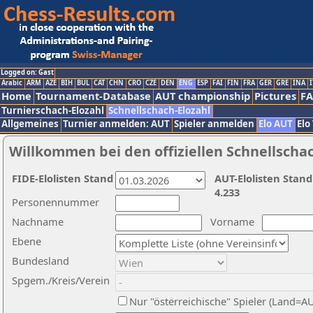
Logged on: Gast
Arabic
ARM
AZE
BIH
BUL
CAT
CHN
CRO
CZE
DEN
ENG
ESP
FAI
FIN
FRA
GER
GRE
INA
I
Home
Tournament-Database
AUT championship
Pictures
F
Turnierschach-Elozahl
Schnellschach-Elozahl
Allgemeines
Turnier anmelden: AUT
Spieler anmelden
Elo AUT
Elo
Willkommen bei den offiziellen Schnellscha
FIDE-Elolisten Stand
AUT-Elolisten Stand
4.233
Personennummer
Nachname
Vorname
Ebene
Bundesland
Spgem./Kreis/Verein
Nur "österreichische" Spieler (Land=A