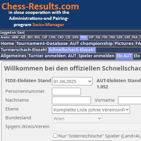
Logged on: Gast
Arabic
ARM
AZE
BIH
BUL
CAT
CHN
CRO
CZE
DEN
ENG
ESP
FAI
FIN
FRA
GER
GRE
INA
I
Home
Tournament-Database
AUT championship
Pictures
F
Turnierschach-Elozahl
Schnellschach-Elozahl
Allgemeines
Turnier anmelden: AUT
Spieler anmelden
Elo AUT
Elo
Willkommen bei den offiziellen Schnellscha
FIDE-Elolisten Stand
AUT-Elolisten Stand
1.052
Personennummer
Nachname
Vorname
Ebene
Bundesland
Spgem./Kreis/Verein
Nur "österreichische" Spieler (Land=A