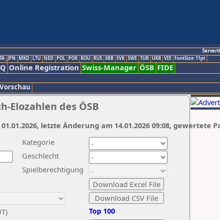
Servert
TA
JPN
MKD
LTU
NED
POL
POR
ROU
RUS
SRB
SVK
SWE
TUR
UKR
VIE
FontSize:11pt
AQ
Online Registration
Swiss-Manager
ÖSB
FIDE
 Vorschau
ch-Elozahlen des ÖSB
 01.01.2026, letzte Änderung am 14.01.2026 09:08, gewertete P
Kategorie
Geschlecht
Spielberechtigung
Top 100
UT)