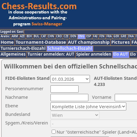
Logged on: Gast
Arabic
ARM
AZE
BIH
BUL
CAT
CHN
CRO
CZE
DEN
ENG
ESP
FAI
FIN
FRA
GER
GRE
INA
I
Home
Tournament-Database
AUT championship
Pictures
F
Turnierschach-Elozahl
Schnellschach-Elozahl
Allgemeines
Turnier anmelden: AUT
Spieler anmelden
Elo AUT
Elo
Willkommen bei den offiziellen Schnellscha
FIDE-Elolisten Stand
AUT-Elolisten Stand
4.233
Personennummer
Nachname
Vorname
Ebene
Bundesland
Spgem./Kreis/Verein
Nur "österreichische" Spieler (Land=A