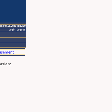
ime 07.08.2026 11:37:00
Login
Logout
artien: