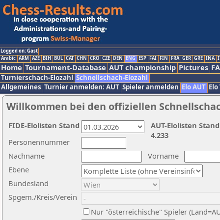
Logged on: Gast
Arabic
ARM
AZE
BIH
BUL
CAT
CHN
CRO
CZE
DEN
ENG
ESP
FAI
FIN
FRA
GER
GRE
INA
I
Home
Tournament-Database
AUT championship
Pictures
F
Turnierschach-Elozahl
Schnellschach-Elozahl
Allgemeines
Turnier anmelden: AUT
Spieler anmelden
Elo AUT
Elo
Willkommen bei den offiziellen Schnellscha
FIDE-Elolisten Stand
AUT-Elolisten Stand
4.233
Personennummer
Nachname
Vorname
Ebene
Bundesland
Spgem./Kreis/Verein
Nur "österreichische" Spieler (Land=A