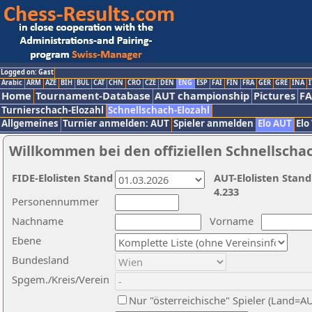
Logged on: Gast
Arabic
ARM
AZE
BIH
BUL
CAT
CHN
CRO
CZE
DEN
ENG
ESP
FAI
FIN
FRA
GER
GRE
INA
I
Home
Tournament-Database
AUT championship
Pictures
F
Turnierschach-Elozahl
Schnellschach-Elozahl
Allgemeines
Turnier anmelden: AUT
Spieler anmelden
Elo AUT
Elo
Willkommen bei den offiziellen Schnellscha
FIDE-Elolisten Stand
AUT-Elolisten Stand
4.233
Personennummer
Nachname
Vorname
Ebene
Bundesland
Spgem./Kreis/Verein
Nur "österreichische" Spieler (Land=A