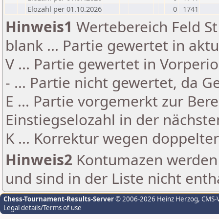
Elozahl per 01.10.2026
0
1741
Hinweis1
Wertebereich Feld St 
blank ... Partie gewertet in akt
V ... Partie gewertet in Vorperi
- ... Partie nicht gewertet, da 
E ... Partie vorgemerkt zur Be
Einstiegselozahl in der nächst
K ... Korrektur wegen doppelt
Hinweis2
Kontumazen werden g
und sind in der Liste nicht enth
Chess-Tournament-Results-Server
© 2006-2026 Heinz Herzog
, CMS-
Legal details/Terms of use