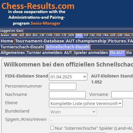
Logged on: Gast
Arabic
ARM
AZE
BIH
BUL
CAT
CHN
CRO
CZE
DEN
ENG
ESP
FAI
FIN
FRA
GER
GRE
INA
I
Home
Tournament-Database
AUT championship
Pictures
F
Turnierschach-Elozahl
Schnellschach-Elozahl
Allgemeines
Turnier anmelden: AUT
Spieler anmelden
Elo AUT
Elo
Willkommen bei den offiziellen Schnellscha
FIDE-Elolisten Stand
AUT-Elolisten Stand
1.052
Personennummer
Nachname
Vorname
Ebene
Bundesland
Spgem./Kreis/Verein
Nur "österreichische" Spieler (Land=A