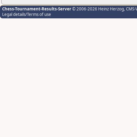
Chess-Tournament-Results-Server
© 2006-2026 Heinz Herzog
, CMS-
Legal details/Terms of use