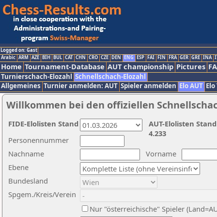
Logged on: Gast
Arabic
ARM
AZE
BIH
BUL
CAT
CHN
CRO
CZE
DEN
ENG
ESP
FAI
FIN
FRA
GER
GRE
INA
I
Home
Tournament-Database
AUT championship
Pictures
F
Turnierschach-Elozahl
Schnellschach-Elozahl
Allgemeines
Turnier anmelden: AUT
Spieler anmelden
Elo AUT
Elo
Willkommen bei den offiziellen Schnellscha
FIDE-Elolisten Stand
AUT-Elolisten Stand
4.233
Personennummer
Nachname
Vorname
Ebene
Bundesland
Spgem./Kreis/Verein
Nur "österreichische" Spieler (Land=A