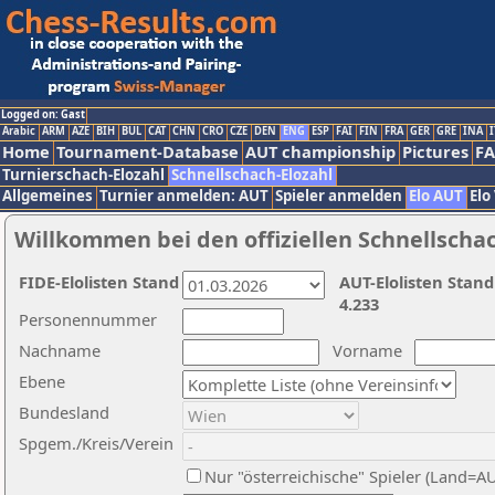
Logged on: Gast
Arabic
ARM
AZE
BIH
BUL
CAT
CHN
CRO
CZE
DEN
ENG
ESP
FAI
FIN
FRA
GER
GRE
INA
I
Home
Tournament-Database
AUT championship
Pictures
F
Turnierschach-Elozahl
Schnellschach-Elozahl
Allgemeines
Turnier anmelden: AUT
Spieler anmelden
Elo AUT
Elo
Willkommen bei den offiziellen Schnellscha
FIDE-Elolisten Stand
AUT-Elolisten Stand
4.233
Personennummer
Nachname
Vorname
Ebene
Bundesland
Spgem./Kreis/Verein
Nur "österreichische" Spieler (Land=A