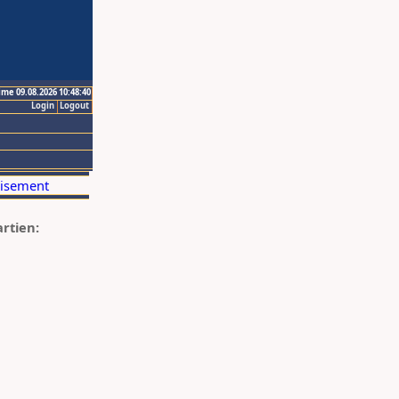
ime 09.08.2026 10:48:40
Login
Logout
artien: