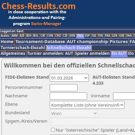
Logged on: Gast
Arabic
ARM
AZE
BIH
BUL
CAT
CHN
CRO
CZE
DEN
ENG
ESP
FAI
FIN
FRA
GER
GRE
INA
I
Home
Tournament-Database
AUT championship
Pictures
F
Turnierschach-Elozahl
Schnellschach-Elozahl
Allgemeines
Turnier anmelden: AUT
Spieler anmelden
Elo AUT
Elo
Willkommen bei den offiziellen Schnellscha
FIDE-Elolisten Stand
AUT-Elolisten Stand
4.233
Personennummer
Nachname
Vorname
Ebene
Bundesland
Spgem./Kreis/Verein
Nur "österreichische" Spieler (Land=A