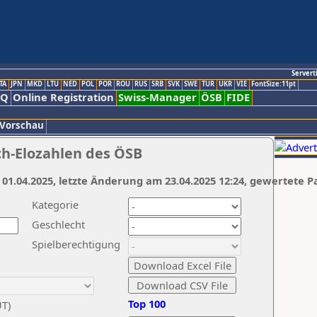
Servert
TA
JPN
MKD
LTU
NED
POL
POR
ROU
RUS
SRB
SVK
SWE
TUR
UKR
VIE
FontSize:11pt
AQ
Online Registration
Swiss-Manager
ÖSB
FIDE
 Vorschau
ch-Elozahlen des ÖSB
 01.04.2025, letzte Änderung am 23.04.2025 12:24, gewertete P
Kategorie
Geschlecht
Spielberechtigung
Top 100
UT)