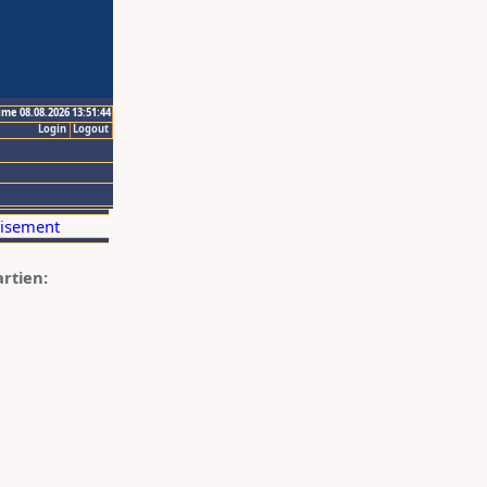
ime 08.08.2026 13:51:44
Login
Logout
artien: