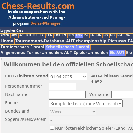
Logged on: Gast
Arabic
ARM
AZE
BIH
BUL
CAT
CHN
CRO
CZE
DEN
ENG
ESP
FAI
FIN
FRA
GER
GRE
INA
I
Home
Tournament-Database
AUT championship
Pictures
F
Turnierschach-Elozahl
Schnellschach-Elozahl
Allgemeines
Turnier anmelden: AUT
Spieler anmelden
Elo AUT
Elo
Willkommen bei den offiziellen Schnellscha
FIDE-Elolisten Stand
AUT-Elolisten Stand
1.052
Personennummer
Nachname
Vorname
Ebene
Bundesland
Spgem./Kreis/Verein
Nur "österreichische" Spieler (Land=A