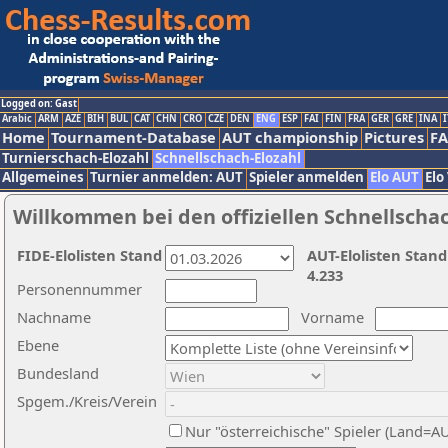
Logged on: Gast
Arabic
ARM
AZE
BIH
BUL
CAT
CHN
CRO
CZE
DEN
ENG
ESP
FAI
FIN
FRA
GER
GRE
INA
I
Home
Tournament-Database
AUT championship
Pictures
F
Turnierschach-Elozahl
Schnellschach-Elozahl
Allgemeines
Turnier anmelden: AUT
Spieler anmelden
Elo AUT
Elo
Willkommen bei den offiziellen Schnellscha
FIDE-Elolisten Stand
AUT-Elolisten Stand
4.233
Personennummer
Nachname
Vorname
Ebene
Bundesland
Spgem./Kreis/Verein
Nur "österreichische" Spieler (Land=A