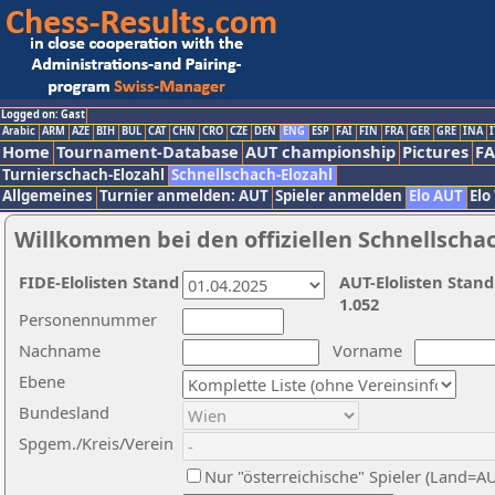
Logged on: Gast
Arabic
ARM
AZE
BIH
BUL
CAT
CHN
CRO
CZE
DEN
ENG
ESP
FAI
FIN
FRA
GER
GRE
INA
I
Home
Tournament-Database
AUT championship
Pictures
F
Turnierschach-Elozahl
Schnellschach-Elozahl
Allgemeines
Turnier anmelden: AUT
Spieler anmelden
Elo AUT
Elo
Willkommen bei den offiziellen Schnellscha
FIDE-Elolisten Stand
AUT-Elolisten Stand
1.052
Personennummer
Nachname
Vorname
Ebene
Bundesland
Spgem./Kreis/Verein
Nur "österreichische" Spieler (Land=A