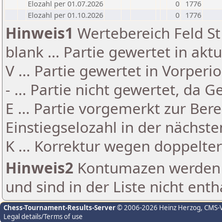
Elozahl per 01.07.2026
0
1776
Elozahl per 01.10.2026
0
1776
Hinweis1
Wertebereich Feld St 
blank ... Partie gewertet in akt
V ... Partie gewertet in Vorperi
- ... Partie nicht gewertet, da 
E ... Partie vorgemerkt zur Be
Einstiegselozahl in der nächst
K ... Korrektur wegen doppelt
Hinweis2
Kontumazen werden g
und sind in der Liste nicht enth
Chess-Tournament-Results-Server
© 2006-2026 Heinz Herzog
, CMS-
Legal details/Terms of use