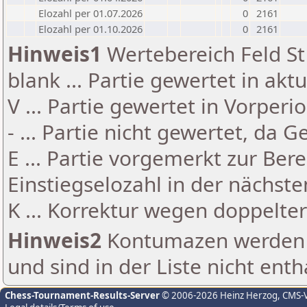
Elozahl per 01.07.2026
0
2161
Elozahl per 01.10.2026
0
2161
Hinweis1
Wertebereich Feld St 
blank ... Partie gewertet in akt
V ... Partie gewertet in Vorperi
- ... Partie nicht gewertet, da 
E ... Partie vorgemerkt zur Be
Einstiegselozahl in der nächst
K ... Korrektur wegen doppelt
Hinweis2
Kontumazen werden g
und sind in der Liste nicht enth
Chess-Tournament-Results-Server
© 2006-2026 Heinz Herzog
, CMS-