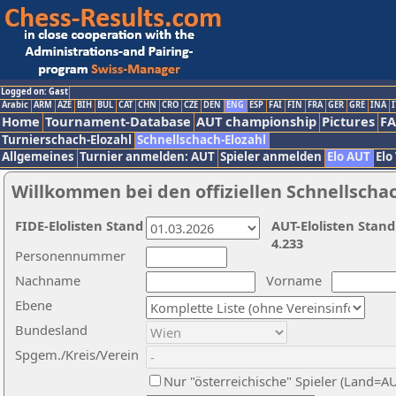
Logged on: Gast
Arabic
ARM
AZE
BIH
BUL
CAT
CHN
CRO
CZE
DEN
ENG
ESP
FAI
FIN
FRA
GER
GRE
INA
I
Home
Tournament-Database
AUT championship
Pictures
F
Turnierschach-Elozahl
Schnellschach-Elozahl
Allgemeines
Turnier anmelden: AUT
Spieler anmelden
Elo AUT
Elo
Willkommen bei den offiziellen Schnellscha
FIDE-Elolisten Stand
AUT-Elolisten Stand
4.233
Personennummer
Nachname
Vorname
Ebene
Bundesland
Spgem./Kreis/Verein
Nur "österreichische" Spieler (Land=A