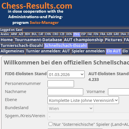
Logged on: Gast
Arabic
ARM
AZE
BIH
BUL
CAT
CHN
CRO
CZE
DEN
ENG
ESP
FAI
FIN
FRA
GER
GRE
INA
I
Home
Tournament-Database
AUT championship
Pictures
F
Turnierschach-Elozahl
Schnellschach-Elozahl
Allgemeines
Turnier anmelden: AUT
Spieler anmelden
Elo AUT
Elo
Willkommen bei den offiziellen Schnellscha
FIDE-Elolisten Stand
AUT-Elolisten Stand
4.233
Personennummer
Nachname
Vorname
Ebene
Bundesland
Spgem./Kreis/Verein
Nur "österreichische" Spieler (Land=A