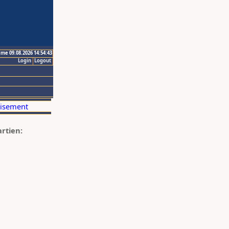
ime 09.08.2026 14:54:43
Login
Logout
artien: