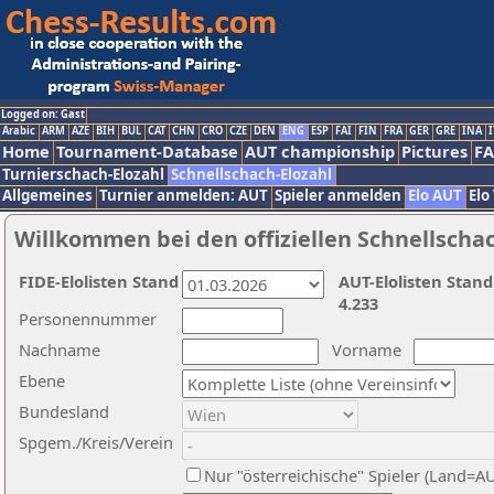
Logged on: Gast
Arabic
ARM
AZE
BIH
BUL
CAT
CHN
CRO
CZE
DEN
ENG
ESP
FAI
FIN
FRA
GER
GRE
INA
I
Home
Tournament-Database
AUT championship
Pictures
F
Turnierschach-Elozahl
Schnellschach-Elozahl
Allgemeines
Turnier anmelden: AUT
Spieler anmelden
Elo AUT
Elo
Willkommen bei den offiziellen Schnellscha
FIDE-Elolisten Stand
AUT-Elolisten Stand
4.233
Personennummer
Nachname
Vorname
Ebene
Bundesland
Spgem./Kreis/Verein
Nur "österreichische" Spieler (Land=A