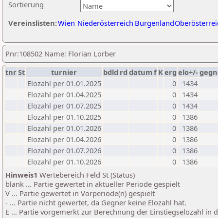
Sortierung
Vereinslisten:
Wien
Niederösterreich
Burgenland
Oberösterrei
Pnr:108502 Name: Florian Lorber
tnr
St
turnier
bdld
rd
datum
f
K
erg
elo+/-
gegn
Elozahl per 01.01.2025
0
1434
Elozahl per 01.04.2025
0
1434
Elozahl per 01.07.2025
0
1434
Elozahl per 01.10.2025
0
1386
Elozahl per 01.01.2026
0
1386
Elozahl per 01.04.2026
0
1386
Elozahl per 01.07.2026
0
1386
Elozahl per 01.10.2026
0
1386
Hinweis1
Wertebereich Feld St (Status)
blank ... Partie gewertet in aktueller Periode gespielt
V ... Partie gewertet in Vorperiode(n) gespielt
- ... Partie nicht gewertet, da Gegner keine Elozahl hat.
E ... Partie vorgemerkt zur Berechnung der Einstiegselozahl in