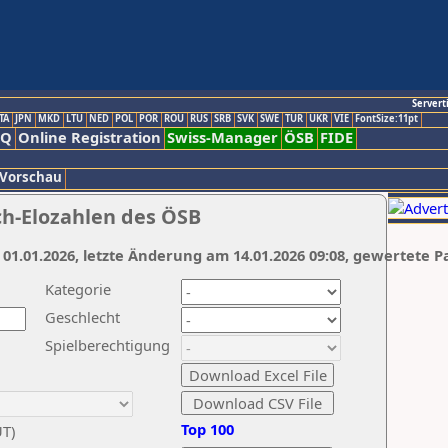
Servert
TA
JPN
MKD
LTU
NED
POL
POR
ROU
RUS
SRB
SVK
SWE
TUR
UKR
VIE
FontSize:11pt
AQ
Online Registration
Swiss-Manager
ÖSB
FIDE
 Vorschau
ch-Elozahlen des ÖSB
 01.01.2026, letzte Änderung am 14.01.2026 09:08, gewertete P
Kategorie
Geschlecht
Spielberechtigung
Top 100
UT)