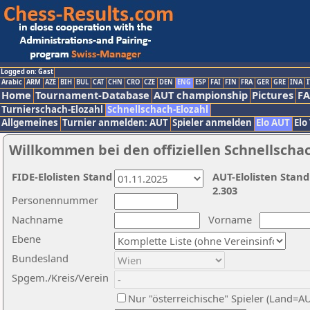
Logged on: Gast
Arabic
ARM
AZE
BIH
BUL
CAT
CHN
CRO
CZE
DEN
ENG
ESP
FAI
FIN
FRA
GER
GRE
INA
I
Home
Tournament-Database
AUT championship
Pictures
F
Turnierschach-Elozahl
Schnellschach-Elozahl
Allgemeines
Turnier anmelden: AUT
Spieler anmelden
Elo AUT
Elo
Willkommen bei den offiziellen Schnellscha
FIDE-Elolisten Stand
AUT-Elolisten Stand
2.303
Personennummer
Nachname
Vorname
Ebene
Bundesland
Spgem./Kreis/Verein
Nur "österreichische" Spieler (Land=A