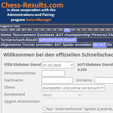
Logged on: Gast
Arabic
ARM
AZE
BIH
BUL
CAT
CHN
CRO
CZE
DEN
ENG
ESP
FAI
FIN
FRA
GER
GRE
INA
I
Home
Tournament-Database
AUT championship
Pictures
F
Turnierschach-Elozahl
Schnellschach-Elozahl
Allgemeines
Turnier anmelden: AUT
Spieler anmelden
Elo AUT
Elo
Willkommen bei den offiziellen Schnellscha
FIDE-Elolisten Stand
AUT-Elolisten Stand
4.233
Personennummer
Nachname
Vorname
Ebene
Bundesland
Spgem./Kreis/Verein
Nur "österreichische" Spieler (Land=A