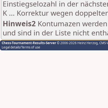
Einstiegselozahl in der nächst
K ... Korrektur wegen doppelt
Hinweis2
Kontumazen werden g
und sind in der Liste nicht enth
Chess-Tournament-Results-Server
© 2006-2026 Heinz Herzog
, CMS-
Legal details/Terms of use