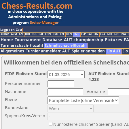
Logged on: Gast
Arabic
ARM
AZE
BIH
BUL
CAT
CHN
CRO
CZE
DEN
ENG
ESP
FAI
FIN
FRA
GER
GRE
INA
I
Home
Tournament-Database
AUT championship
Pictures
F
Turnierschach-Elozahl
Schnellschach-Elozahl
Allgemeines
Turnier anmelden: AUT
Spieler anmelden
Elo AUT
Elo
Willkommen bei den offiziellen Schnellscha
FIDE-Elolisten Stand
AUT-Elolisten Stand
4.233
Personennummer
Nachname
Vorname
Ebene
Bundesland
Spgem./Kreis/Verein
Nur "österreichische" Spieler (Land=A