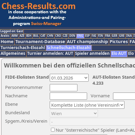
Logged on: Gast
Arabic
ARM
AZE
BIH
BUL
CAT
CHN
CRO
CZE
DEN
ENG
ESP
FAI
FIN
FRA
GER
GRE
INA
I
Home
Tournament-Database
AUT championship
Pictures
F
Turnierschach-Elozahl
Schnellschach-Elozahl
Allgemeines
Turnier anmelden: AUT
Spieler anmelden
Elo AUT
Elo
Willkommen bei den offiziellen Schnellscha
FIDE-Elolisten Stand
AUT-Elolisten Stand
4.233
Personennummer
Nachname
Vorname
Ebene
Bundesland
Spgem./Kreis/Verein
Nur "österreichische" Spieler (Land=A