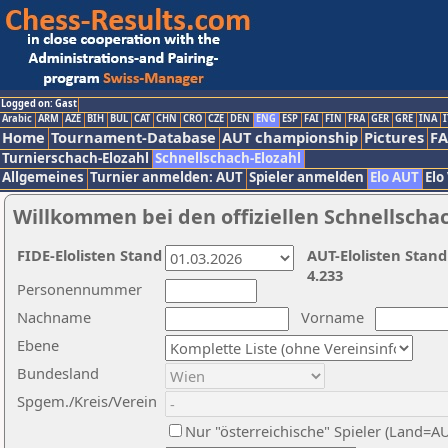
Logged on: Gast
Arabic
ARM
AZE
BIH
BUL
CAT
CHN
CRO
CZE
DEN
ENG
ESP
FAI
FIN
FRA
GER
GRE
INA
I
Home
Tournament-Database
AUT championship
Pictures
F
Turnierschach-Elozahl
Schnellschach-Elozahl
Allgemeines
Turnier anmelden: AUT
Spieler anmelden
Elo AUT
Elo
Willkommen bei den offiziellen Schnellscha
FIDE-Elolisten Stand
AUT-Elolisten Stand
4.233
Personennummer
Nachname
Vorname
Ebene
Bundesland
Spgem./Kreis/Verein
Nur "österreichische" Spieler (Land=A