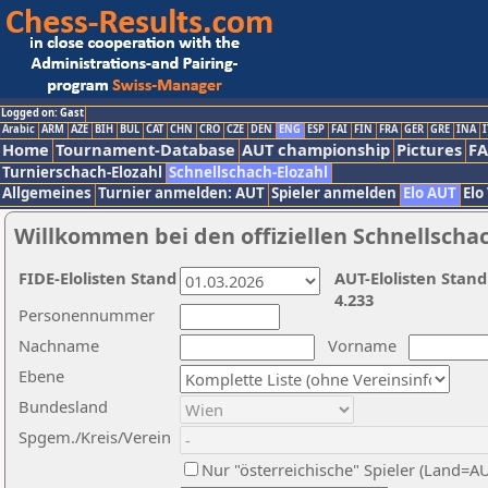
Logged on: Gast
Arabic
ARM
AZE
BIH
BUL
CAT
CHN
CRO
CZE
DEN
ENG
ESP
FAI
FIN
FRA
GER
GRE
INA
I
Home
Tournament-Database
AUT championship
Pictures
F
Turnierschach-Elozahl
Schnellschach-Elozahl
Allgemeines
Turnier anmelden: AUT
Spieler anmelden
Elo AUT
Elo
Willkommen bei den offiziellen Schnellscha
FIDE-Elolisten Stand
AUT-Elolisten Stand
4.233
Personennummer
Nachname
Vorname
Ebene
Bundesland
Spgem./Kreis/Verein
Nur "österreichische" Spieler (Land=A