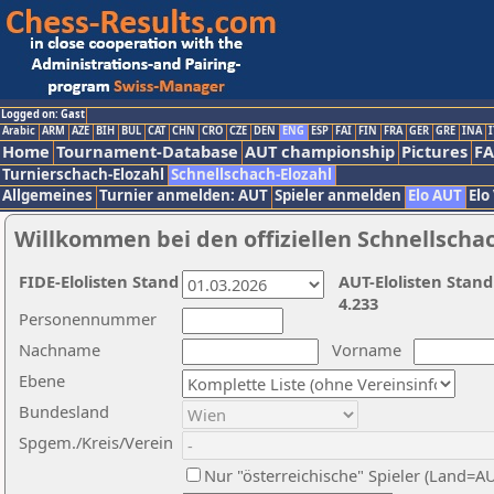
Logged on: Gast
Arabic
ARM
AZE
BIH
BUL
CAT
CHN
CRO
CZE
DEN
ENG
ESP
FAI
FIN
FRA
GER
GRE
INA
I
Home
Tournament-Database
AUT championship
Pictures
F
Turnierschach-Elozahl
Schnellschach-Elozahl
Allgemeines
Turnier anmelden: AUT
Spieler anmelden
Elo AUT
Elo
Willkommen bei den offiziellen Schnellscha
FIDE-Elolisten Stand
AUT-Elolisten Stand
4.233
Personennummer
Nachname
Vorname
Ebene
Bundesland
Spgem./Kreis/Verein
Nur "österreichische" Spieler (Land=A