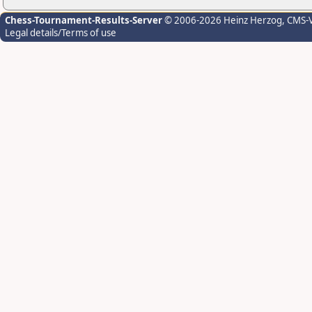
Chess-Tournament-Results-Server
© 2006-2026 Heinz Herzog
, CMS-
Legal details/Terms of use