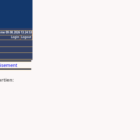
ime 09.08.2026 13:24:53
Login
Logout
artien: