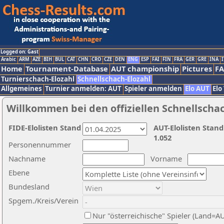
Logged on: Gast
Arabic
ARM
AZE
BIH
BUL
CAT
CHN
CRO
CZE
DEN
ENG
ESP
FAI
FIN
FRA
GER
GRE
INA
I
Home
Tournament-Database
AUT championship
Pictures
F
Turnierschach-Elozahl
Schnellschach-Elozahl
Allgemeines
Turnier anmelden: AUT
Spieler anmelden
Elo AUT
Elo
Willkommen bei den offiziellen Schnellscha
FIDE-Elolisten Stand
AUT-Elolisten Stand
1.052
Personennummer
Nachname
Vorname
Ebene
Bundesland
Spgem./Kreis/Verein
Nur "österreichische" Spieler (Land=A