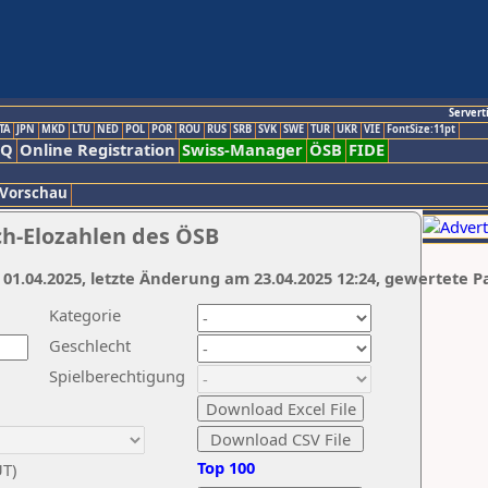
Servert
TA
JPN
MKD
LTU
NED
POL
POR
ROU
RUS
SRB
SVK
SWE
TUR
UKR
VIE
FontSize:11pt
AQ
Online Registration
Swiss-Manager
ÖSB
FIDE
 Vorschau
ch-Elozahlen des ÖSB
 01.04.2025, letzte Änderung am 23.04.2025 12:24, gewertete P
Kategorie
Geschlecht
Spielberechtigung
Top 100
UT)