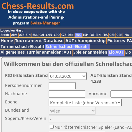
Logged on: Gast
Arabic
ARM
AZE
BIH
BUL
CAT
CHN
CRO
CZE
DEN
ENG
ESP
FAI
FIN
FRA
GER
GRE
INA
I
Home
Tournament-Database
AUT championship
Pictures
F
Turnierschach-Elozahl
Schnellschach-Elozahl
Allgemeines
Turnier anmelden: AUT
Spieler anmelden
Elo AUT
Elo
Willkommen bei den offiziellen Schnellscha
FIDE-Elolisten Stand
AUT-Elolisten Stand
4.233
Personennummer
Nachname
Vorname
Ebene
Bundesland
Spgem./Kreis/Verein
Nur "österreichische" Spieler (Land=A