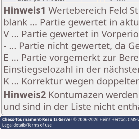
Hinweis1
Wertebereich Feld St 
blank ... Partie gewertet in akt
V ... Partie gewertet in Vorperi
- ... Partie nicht gewertet, da 
E ... Partie vorgemerkt zur Be
Einstiegselozahl in der nächst
K ... Korrektur wegen doppelt
Hinweis2
Kontumazen werden g
und sind in der Liste nicht enth
Chess-Tournament-Results-Server
© 2006-2026 Heinz Herzog
, CMS-
Legal details/Terms of use