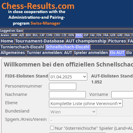
Logged on: Gast
Arabic
ARM
AZE
BIH
BUL
CAT
CHN
CRO
CZE
DEN
ENG
ESP
FAI
FIN
FRA
GER
GRE
INA
I
Home
Tournament-Database
AUT championship
Pictures
F
Turnierschach-Elozahl
Schnellschach-Elozahl
Allgemeines
Turnier anmelden: AUT
Spieler anmelden
Elo AUT
Elo
Willkommen bei den offiziellen Schnellscha
FIDE-Elolisten Stand
AUT-Elolisten Stand
1.052
Personennummer
Nachname
Vorname
Ebene
Bundesland
Spgem./Kreis/Verein
Nur "österreichische" Spieler (Land=A