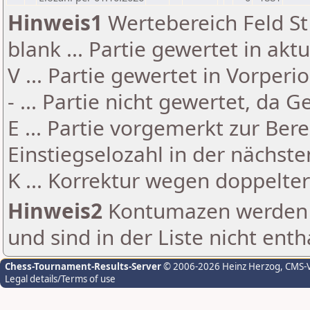
Hinweis1
Wertebereich Feld St 
blank ... Partie gewertet in akt
V ... Partie gewertet in Vorperi
- ... Partie nicht gewertet, da 
E ... Partie vorgemerkt zur Be
Einstiegselozahl in der nächst
K ... Korrektur wegen doppelt
Hinweis2
Kontumazen werden g
und sind in der Liste nicht enth
Chess-Tournament-Results-Server
© 2006-2026 Heinz Herzog
, CMS-
Legal details/Terms of use