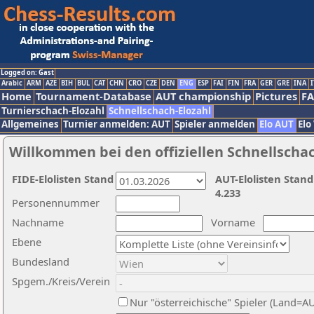
Logged on: Gast
Arabic
ARM
AZE
BIH
BUL
CAT
CHN
CRO
CZE
DEN
ENG
ESP
FAI
FIN
FRA
GER
GRE
INA
I
Home
Tournament-Database
AUT championship
Pictures
F
Turnierschach-Elozahl
Schnellschach-Elozahl
Allgemeines
Turnier anmelden: AUT
Spieler anmelden
Elo AUT
Elo
Willkommen bei den offiziellen Schnellscha
FIDE-Elolisten Stand
AUT-Elolisten Stand
4.233
Personennummer
Nachname
Vorname
Ebene
Bundesland
Spgem./Kreis/Verein
Nur "österreichische" Spieler (Land=A