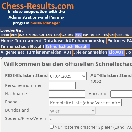
Logged on: Gast
Arabic
ARM
AZE
BIH
BUL
CAT
CHN
CRO
CZE
DEN
ENG
ESP
FAI
FIN
FRA
GER
GRE
INA
I
Home
Tournament-Database
AUT championship
Pictures
F
Turnierschach-Elozahl
Schnellschach-Elozahl
Allgemeines
Turnier anmelden: AUT
Spieler anmelden
Elo AUT
Elo
Willkommen bei den offiziellen Schnellscha
FIDE-Elolisten Stand
AUT-Elolisten Stand
1.052
Personennummer
Nachname
Vorname
Ebene
Bundesland
Spgem./Kreis/Verein
Nur "österreichische" Spieler (Land=A