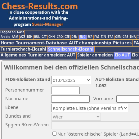
Logged on: Gast
Arabic
ARM
AZE
BIH
BUL
CAT
CHN
CRO
CZE
DEN
ENG
ESP
FAI
FIN
FRA
GER
GRE
INA
I
Home
Tournament-Database
AUT championship
Pictures
F
Turnierschach-Elozahl
Schnellschach-Elozahl
Allgemeines
Turnier anmelden: AUT
Spieler anmelden
Elo AUT
Elo
Willkommen bei den offiziellen Schnellscha
FIDE-Elolisten Stand
AUT-Elolisten Stand
1.052
Personennummer
Nachname
Vorname
Ebene
Bundesland
Spgem./Kreis/Verein
Nur "österreichische" Spieler (Land=A