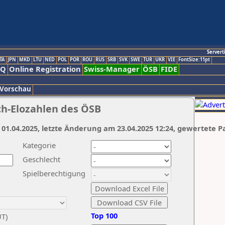
Servert
TA
JPN
MKD
LTU
NED
POL
POR
ROU
RUS
SRB
SVK
SWE
TUR
UKR
VIE
FontSize:11pt
AQ
Online Registration
Swiss-Manager
ÖSB
FIDE
 Vorschau
ch-Elozahlen des ÖSB
 01.04.2025, letzte Änderung am 23.04.2025 12:24, gewertete P
Kategorie
Geschlecht
Spielberechtigung
Top 100
UT)