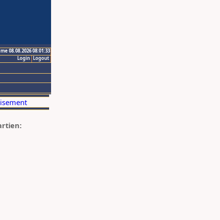
ime 08.08.2026 08:01:33
Login
Logout
artien: