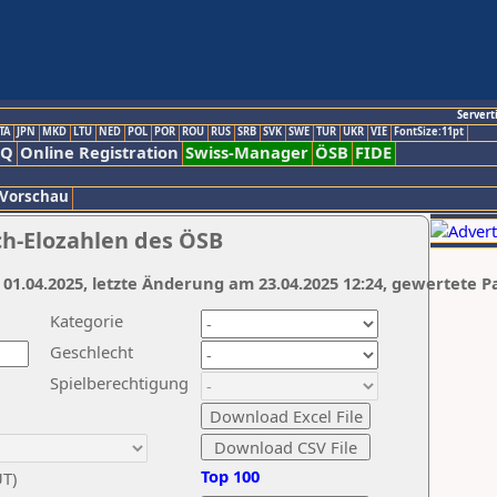
Servert
TA
JPN
MKD
LTU
NED
POL
POR
ROU
RUS
SRB
SVK
SWE
TUR
UKR
VIE
FontSize:11pt
AQ
Online Registration
Swiss-Manager
ÖSB
FIDE
 Vorschau
ch-Elozahlen des ÖSB
 01.04.2025, letzte Änderung am 23.04.2025 12:24, gewertete P
Kategorie
Geschlecht
Spielberechtigung
Top 100
UT)