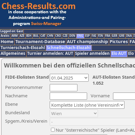
Logged on: Gast
Arabic
ARM
AZE
BIH
BUL
CAT
CHN
CRO
CZE
DEN
ENG
ESP
FAI
FIN
FRA
GER
GRE
INA
I
Home
Tournament-Database
AUT championship
Pictures
F
Turnierschach-Elozahl
Schnellschach-Elozahl
Allgemeines
Turnier anmelden: AUT
Spieler anmelden
Elo AUT
Elo
Willkommen bei den offiziellen Schnellscha
FIDE-Elolisten Stand
AUT-Elolisten Stand
1.052
Personennummer
Nachname
Vorname
Ebene
Bundesland
Spgem./Kreis/Verein
Nur "österreichische" Spieler (Land=A