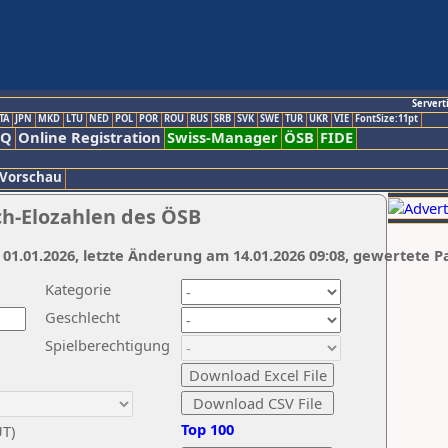
Servert
TA
JPN
MKD
LTU
NED
POL
POR
ROU
RUS
SRB
SVK
SWE
TUR
UKR
VIE
FontSize:11pt
AQ
Online Registration
Swiss-Manager
ÖSB
FIDE
 Vorschau
ch-Elozahlen des ÖSB
 01.01.2026, letzte Änderung am 14.01.2026 09:08, gewertete P
Kategorie
Geschlecht
Spielberechtigung
Top 100
UT)