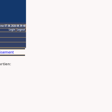
ime 07.08.2026 08:39:48
Login
Logout
artien: