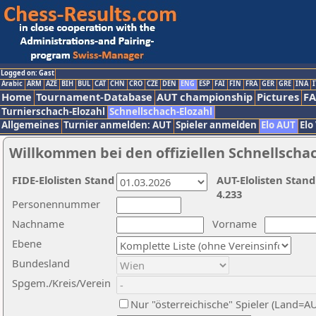
Logged on: Gast
Arabic
ARM
AZE
BIH
BUL
CAT
CHN
CRO
CZE
DEN
ENG
ESP
FAI
FIN
FRA
GER
GRE
INA
I
Home
Tournament-Database
AUT championship
Pictures
F
Turnierschach-Elozahl
Schnellschach-Elozahl
Allgemeines
Turnier anmelden: AUT
Spieler anmelden
Elo AUT
Elo
Willkommen bei den offiziellen Schnellscha
FIDE-Elolisten Stand
AUT-Elolisten Stand
4.233
Personennummer
Nachname
Vorname
Ebene
Bundesland
Spgem./Kreis/Verein
Nur "österreichische" Spieler (Land=A