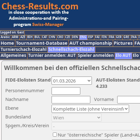
Logged on: Gast
Arabic
ARM
AZE
BIH
BUL
CAT
CHN
CRO
CZE
DEN
ENG
ESP
FAI
FIN
FRA
GER
GRE
INA
I
Home
Tournament-Database
AUT championship
Pictures
F
Turnierschach-Elozahl
Schnellschach-Elozahl
Allgemeines
Turnier anmelden: AUT
Spieler anmelden
Elo AUT
Elo
Willkommen bei den offiziellen Schnellscha
FIDE-Elolisten Stand
AUT-Elolisten Stand
4.233
Personennummer
Nachname
Vorname
Ebene
Bundesland
Spgem./Kreis/Verein
Nur "österreichische" Spieler (Land=A