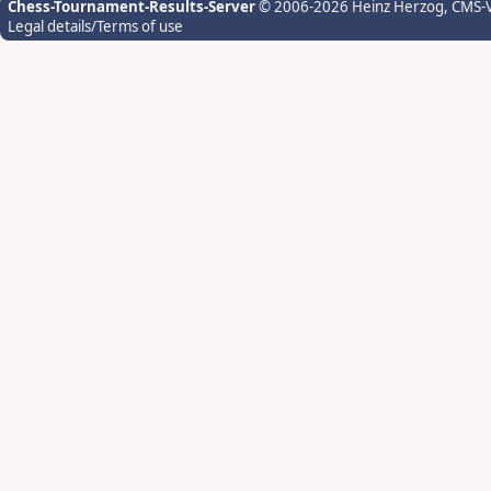
Chess-Tournament-Results-Server
© 2006-2026 Heinz Herzog
, CMS-
Legal details/Terms of use