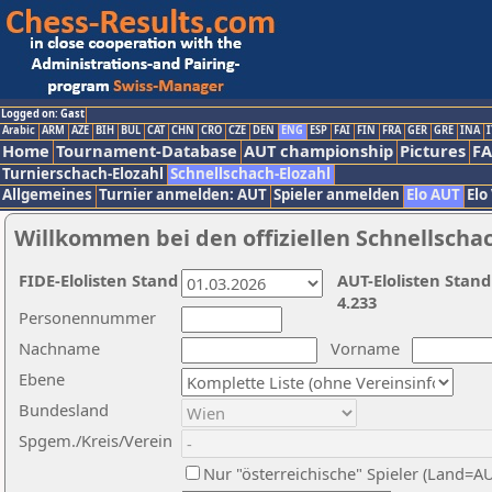
Logged on: Gast
Arabic
ARM
AZE
BIH
BUL
CAT
CHN
CRO
CZE
DEN
ENG
ESP
FAI
FIN
FRA
GER
GRE
INA
I
Home
Tournament-Database
AUT championship
Pictures
F
Turnierschach-Elozahl
Schnellschach-Elozahl
Allgemeines
Turnier anmelden: AUT
Spieler anmelden
Elo AUT
Elo
Willkommen bei den offiziellen Schnellscha
FIDE-Elolisten Stand
AUT-Elolisten Stand
4.233
Personennummer
Nachname
Vorname
Ebene
Bundesland
Spgem./Kreis/Verein
Nur "österreichische" Spieler (Land=A