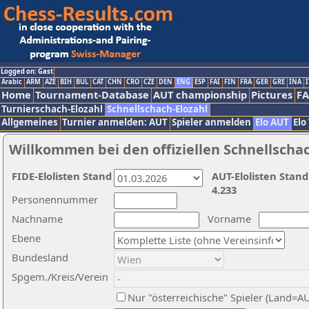
Logged on: Gast
Arabic
ARM
AZE
BIH
BUL
CAT
CHN
CRO
CZE
DEN
ENG
ESP
FAI
FIN
FRA
GER
GRE
INA
I
Home
Tournament-Database
AUT championship
Pictures
F
Turnierschach-Elozahl
Schnellschach-Elozahl
Allgemeines
Turnier anmelden: AUT
Spieler anmelden
Elo AUT
Elo
Willkommen bei den offiziellen Schnellscha
FIDE-Elolisten Stand
AUT-Elolisten Stand
4.233
Personennummer
Nachname
Vorname
Ebene
Bundesland
Spgem./Kreis/Verein
Nur "österreichische" Spieler (Land=A