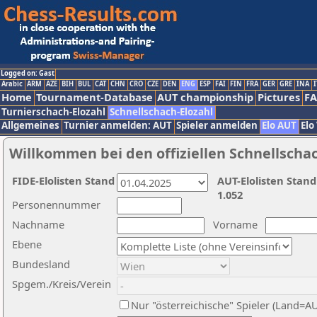
Logged on: Gast
Arabic
ARM
AZE
BIH
BUL
CAT
CHN
CRO
CZE
DEN
ENG
ESP
FAI
FIN
FRA
GER
GRE
INA
I
Home
Tournament-Database
AUT championship
Pictures
F
Turnierschach-Elozahl
Schnellschach-Elozahl
Allgemeines
Turnier anmelden: AUT
Spieler anmelden
Elo AUT
Elo
Willkommen bei den offiziellen Schnellscha
FIDE-Elolisten Stand
AUT-Elolisten Stand
1.052
Personennummer
Nachname
Vorname
Ebene
Bundesland
Spgem./Kreis/Verein
Nur "österreichische" Spieler (Land=A