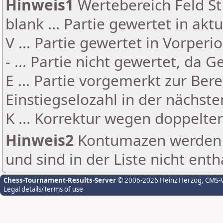
Hinweis1
Wertebereich Feld St 
blank ... Partie gewertet in akt
V ... Partie gewertet in Vorperi
- ... Partie nicht gewertet, da 
E ... Partie vorgemerkt zur Be
Einstiegselozahl in der nächst
K ... Korrektur wegen doppelt
Hinweis2
Kontumazen werden g
und sind in der Liste nicht enth
Chess-Tournament-Results-Server
© 2006-2026 Heinz Herzog
, CMS-
Legal details/Terms of use