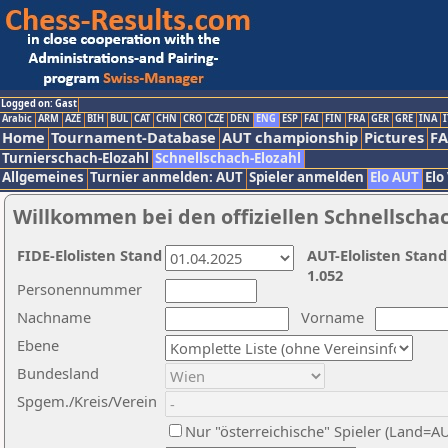
Logged on: Gast
Arabic
ARM
AZE
BIH
BUL
CAT
CHN
CRO
CZE
DEN
ENG
ESP
FAI
FIN
FRA
GER
GRE
INA
I
Home
Tournament-Database
AUT championship
Pictures
F
Turnierschach-Elozahl
Schnellschach-Elozahl
Allgemeines
Turnier anmelden: AUT
Spieler anmelden
Elo AUT
Elo
Willkommen bei den offiziellen Schnellscha
FIDE-Elolisten Stand
AUT-Elolisten Stand
1.052
Personennummer
Nachname
Vorname
Ebene
Bundesland
Spgem./Kreis/Verein
Nur "österreichische" Spieler (Land=A