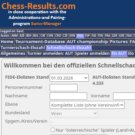
Logged on: Gast
Arabic
ARM
AZE
BIH
BUL
CAT
CHN
CRO
CZE
DEN
ENG
ESP
FAI
FIN
FRA
GER
GRE
INA
I
Home
Tournament-Database
AUT championship
Pictures
F
Turnierschach-Elozahl
Schnellschach-Elozahl
Allgemeines
Turnier anmelden: AUT
Spieler anmelden
Elo AUT
Elo
Willkommen bei den offiziellen Schnellscha
FIDE-Elolisten Stand
AUT-Elolisten Stand
4.233
Personennummer
Nachname
Vorname
Ebene
Bundesland
Spgem./Kreis/Verein
Nur "österreichische" Spieler (Land=A