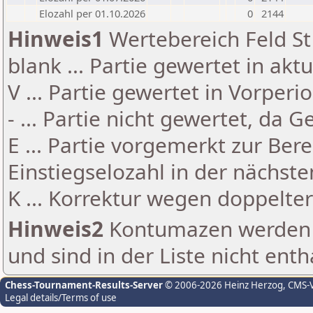
Elozahl per 01.10.2026
0
2144
Hinweis1
Wertebereich Feld St 
blank ... Partie gewertet in akt
V ... Partie gewertet in Vorperi
- ... Partie nicht gewertet, da 
E ... Partie vorgemerkt zur Be
Einstiegselozahl in der nächst
K ... Korrektur wegen doppelt
Hinweis2
Kontumazen werden g
und sind in der Liste nicht enth
Chess-Tournament-Results-Server
© 2006-2026 Heinz Herzog
, CMS-
Legal details/Terms of use