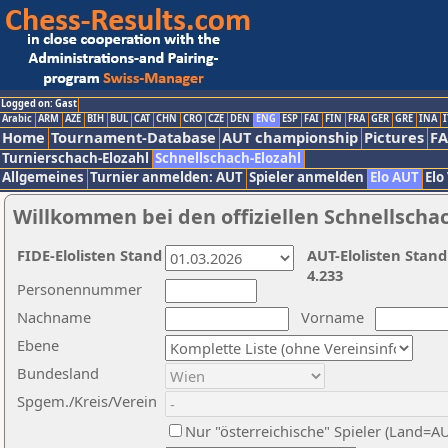
Logged on: Gast
Arabic
ARM
AZE
BIH
BUL
CAT
CHN
CRO
CZE
DEN
ENG
ESP
FAI
FIN
FRA
GER
GRE
INA
I
Home
Tournament-Database
AUT championship
Pictures
F
Turnierschach-Elozahl
Schnellschach-Elozahl
Allgemeines
Turnier anmelden: AUT
Spieler anmelden
Elo AUT
Elo
Willkommen bei den offiziellen Schnellscha
FIDE-Elolisten Stand
AUT-Elolisten Stand
4.233
Personennummer
Nachname
Vorname
Ebene
Bundesland
Spgem./Kreis/Verein
Nur "österreichische" Spieler (Land=A