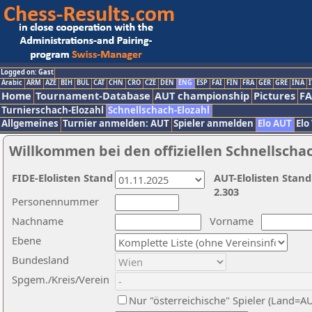
Logged on: Gast
Arabic
ARM
AZE
BIH
BUL
CAT
CHN
CRO
CZE
DEN
ENG
ESP
FAI
FIN
FRA
GER
GRE
INA
I
Home
Tournament-Database
AUT championship
Pictures
F
Turnierschach-Elozahl
Schnellschach-Elozahl
Allgemeines
Turnier anmelden: AUT
Spieler anmelden
Elo AUT
Elo
Willkommen bei den offiziellen Schnellscha
FIDE-Elolisten Stand
AUT-Elolisten Stand
2.303
Personennummer
Nachname
Vorname
Ebene
Bundesland
Spgem./Kreis/Verein
Nur "österreichische" Spieler (Land=A