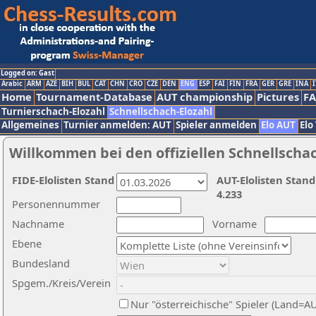
Logged on: Gast
Arabic
ARM
AZE
BIH
BUL
CAT
CHN
CRO
CZE
DEN
ENG
ESP
FAI
FIN
FRA
GER
GRE
INA
I
Home
Tournament-Database
AUT championship
Pictures
F
Turnierschach-Elozahl
Schnellschach-Elozahl
Allgemeines
Turnier anmelden: AUT
Spieler anmelden
Elo AUT
Elo
Willkommen bei den offiziellen Schnellscha
FIDE-Elolisten Stand
AUT-Elolisten Stand
4.233
Personennummer
Nachname
Vorname
Ebene
Bundesland
Spgem./Kreis/Verein
Nur "österreichische" Spieler (Land=A