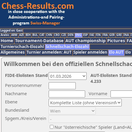
Logged on: Gast
Arabic
ARM
AZE
BIH
BUL
CAT
CHN
CRO
CZE
DEN
ENG
ESP
FAI
FIN
FRA
GER
GRE
INA
I
Home
Tournament-Database
AUT championship
Pictures
F
Turnierschach-Elozahl
Schnellschach-Elozahl
Allgemeines
Turnier anmelden: AUT
Spieler anmelden
Elo AUT
Elo
Willkommen bei den offiziellen Schnellscha
FIDE-Elolisten Stand
AUT-Elolisten Stand
4.233
Personennummer
Nachname
Vorname
Ebene
Bundesland
Spgem./Kreis/Verein
Nur "österreichische" Spieler (Land=A