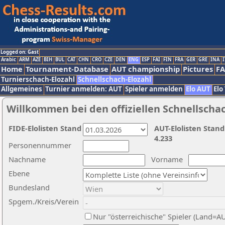
Logged on: Gast
Arabic
ARM
AZE
BIH
BUL
CAT
CHN
CRO
CZE
DEN
ENG
ESP
FAI
FIN
FRA
GER
GRE
INA
I
Home
Tournament-Database
AUT championship
Pictures
F
Turnierschach-Elozahl
Schnellschach-Elozahl
Allgemeines
Turnier anmelden: AUT
Spieler anmelden
Elo AUT
Elo
Willkommen bei den offiziellen Schnellscha
FIDE-Elolisten Stand
AUT-Elolisten Stand
4.233
Personennummer
Nachname
Vorname
Ebene
Bundesland
Spgem./Kreis/Verein
Nur "österreichische" Spieler (Land=A