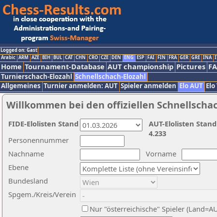
Logged on: Gast
Arabic
ARM
AZE
BIH
BUL
CAT
CHN
CRO
CZE
DEN
ENG
ESP
FAI
FIN
FRA
GER
GRE
INA
I
Home
Tournament-Database
AUT championship
Pictures
F
Turnierschach-Elozahl
Schnellschach-Elozahl
Allgemeines
Turnier anmelden: AUT
Spieler anmelden
Elo AUT
Elo
Willkommen bei den offiziellen Schnellscha
FIDE-Elolisten Stand
AUT-Elolisten Stand
4.233
Personennummer
Nachname
Vorname
Ebene
Bundesland
Spgem./Kreis/Verein
Nur "österreichische" Spieler (Land=A