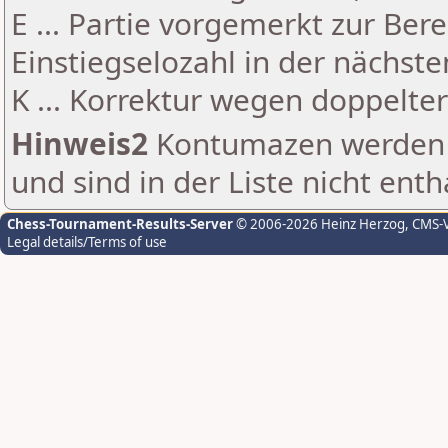
E ... Partie vorgemerkt zur Be
Einstiegselozahl in der nächst
K ... Korrektur wegen doppelt
Hinweis2
Kontumazen werden g
und sind in der Liste nicht enth
Chess-Tournament-Results-Server
© 2006-2026 Heinz Herzog
, CMS-
Legal details/Terms of use