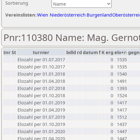
Sortierung
Vereinslisten:
Wien
Niederösterreich
Burgenland
Oberösterrei
Pnr:110380 Name: Mag. Gernot
tnr
St
turnier
bdld
rd
datum
f
K
erg
elo+/-
gegn
Elozahl per 01.07.2017
0
1535
Elozahl per 01.10.2017
0
1535
Elozahl per 01.01.2018
0
1540
Elozahl per 01.04.2018
0
1491
Elozahl per 01.07.2018
0
1393
Elozahl per 01.10.2018
0
1524
Elozahl per 01.01.2019
0
1417
Elozahl per 01.04.2019
0
1417
Elozahl per 01.07.2019
0
1512
Elozahl per 01.10.2019
0
1437
Elozahl per 01.01.2020
0
1447
Elozahl per 01.04.2020
0
1447