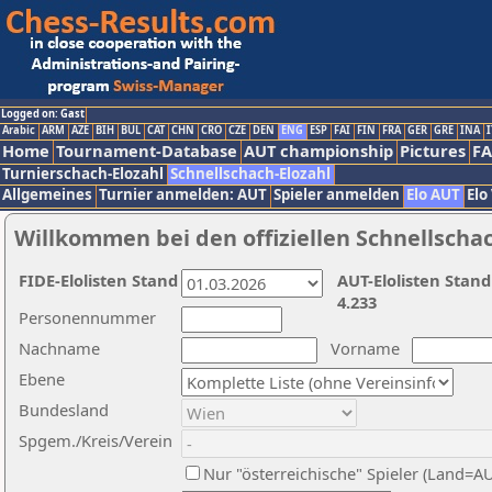
Logged on: Gast
Arabic
ARM
AZE
BIH
BUL
CAT
CHN
CRO
CZE
DEN
ENG
ESP
FAI
FIN
FRA
GER
GRE
INA
I
Home
Tournament-Database
AUT championship
Pictures
F
Turnierschach-Elozahl
Schnellschach-Elozahl
Allgemeines
Turnier anmelden: AUT
Spieler anmelden
Elo AUT
Elo
Willkommen bei den offiziellen Schnellscha
FIDE-Elolisten Stand
AUT-Elolisten Stand
4.233
Personennummer
Nachname
Vorname
Ebene
Bundesland
Spgem./Kreis/Verein
Nur "österreichische" Spieler (Land=A