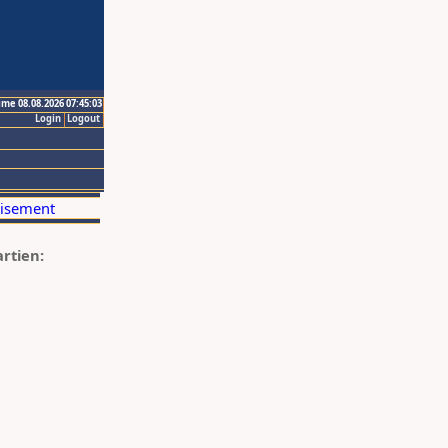
ime 08.08.2026 07:45:03
Login
Logout
artien: