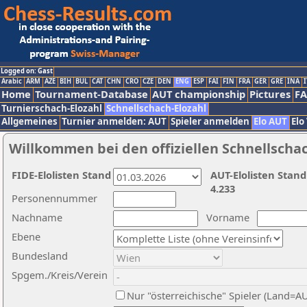
Logged on: Gast
Arabic
ARM
AZE
BIH
BUL
CAT
CHN
CRO
CZE
DEN
ENG
ESP
FAI
FIN
FRA
GER
GRE
INA
I
Home
Tournament-Database
AUT championship
Pictures
F
Turnierschach-Elozahl
Schnellschach-Elozahl
Allgemeines
Turnier anmelden: AUT
Spieler anmelden
Elo AUT
Elo
Willkommen bei den offiziellen Schnellscha
FIDE-Elolisten Stand
AUT-Elolisten Stand
4.233
Personennummer
Nachname
Vorname
Ebene
Bundesland
Spgem./Kreis/Verein
Nur "österreichische" Spieler (Land=A