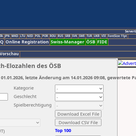
Servert
TA
JPN
MKD
LTU
NED
POL
POR
ROU
RUS
SRB
SVK
SWE
TUR
UKR
VIE
FontSize:11pt
AQ
Online Registration
Swiss-Manager
ÖSB
FIDE
 Vorschau
ch-Elozahlen des ÖSB
 01.01.2026, letzte Änderung am 14.01.2026 09:08, gewertete P
Kategorie
Geschlecht
Spielberechtigung
Top 100
UT)